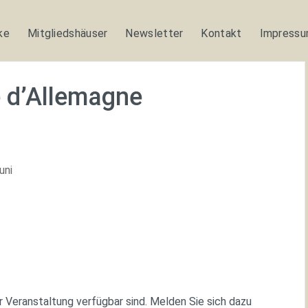
ke
Mitgliedshäuser
Newsletter
Kontakt
Impress
e d’Allemagne
uni
gle Kalender
iCalendar
ur Veranstaltung verfügbar sind. Melden Sie sich dazu