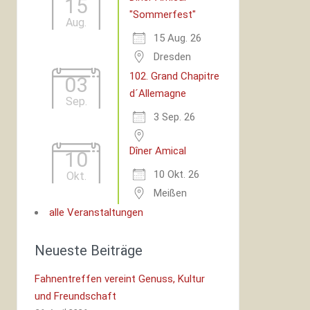
15
"Sommerfest"
Aug.
15 Aug. 26
Dresden
102. Grand Chapitre
03
d´Allemagne
Sep.
3 Sep. 26
Dîner Amical
10
10 Okt. 26
Okt.
Meißen
alle Veranstaltungen
Neueste Beiträge
Fahnentreffen vereint Genuss, Kultur
und Freundschaft