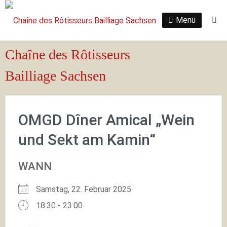
Zum
Inhalt
Menü
Su
springen
Chaîne des Rôtisseurs
Bailliage Sachsen
OMGD Dîner Amical „Wein
und Sekt am Kamin“
WANN
Samstag, 22. Februar 2025
18:30 - 23:00