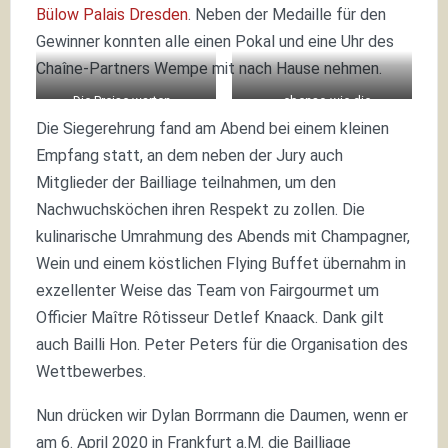
Bülow Palais Dresden
. Neben der Medaille für den
Gewinner konnten alle einen Pokal und eine Uhr des
Chaîne-Partners Wempe mit nach Hause nehmen.
Die Preise warten…
…ebenso wie die
Teilnehmer auf’s Ergebnis
Die Siegerehrung fand am Abend bei einem kleinen
Empfang statt, an dem neben der Jury auch
Mitglieder der Bailliage teilnahmen, um den
Nachwuchsköchen ihren Respekt zu zollen. Die
kulinarische Umrahmung des Abends mit Champagner,
Wein und einem köstlichen Flying Buffet übernahm in
exzellenter Weise das Team von Fairgourmet um
Officier Maître Rôtisseur Detlef Knaack. Dank gilt
auch Bailli Hon. Peter Peters für die Organisation des
Wettbewerbes.
Nun drücken wir Dylan Borrmann die Daumen, wenn er
am 6. April 2020 in Frankfurt a.M. die Bailliage