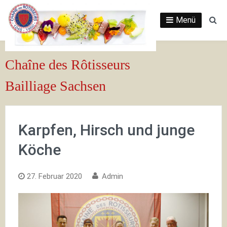
Zum
Inhalt
Menü
Su
springen
Chaîne des Rôtisseurs
Bailliage Sachsen
Karpfen, Hirsch und junge
Köche
27. Februar 2020
Admin